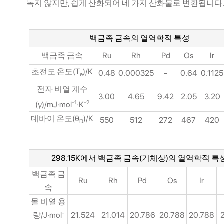
녹지 않지만, 쉽게 산화되어 네 가지 산화물로 변환됩니다
백금족 금속의 열역학적 특성
백금족 금속
Ru
Rh
Pd
Os
Ir
초전도 온도(T
)/K
0.48
0.000325
-
0.64
0.1125
e
전자 비열 계수
3.00
4.65
9.42
2.05
3.20
-1
-2
(γ)/mJ·mol
·K
데바이 온도(θ
)/K
550
512
272
467
420
D
298.15K에서 백금족 금속(기체상)의 열역학적 특
백금족 금
Ru
Rh
Pd
Os
Ir
속
몰 비열 용
-
량/J·mol
21.524
21.014
20.786
20.788
20.788