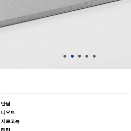
탄탈
니오브
지르코늄
티탄