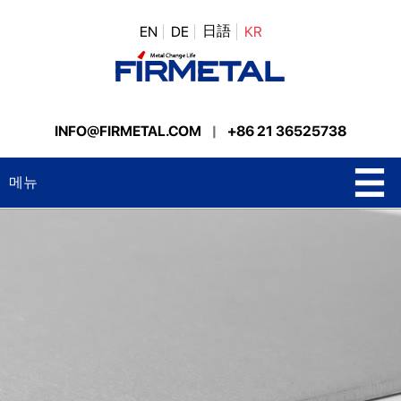
日語
EN
DE
KR
INFO@FIRMETAL.COM
|
+86 21 36525738
메뉴