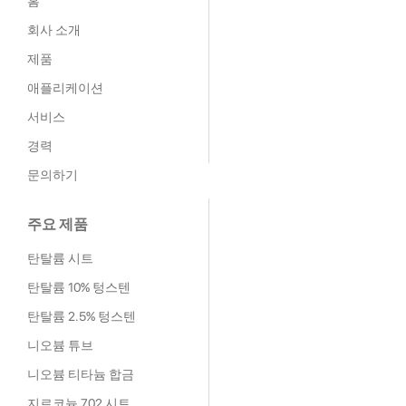
홈
회사 소개
제품
애플리케이션
서비스
경력
문의하기
주요 제품
탄탈륨 시트
탄탈륨 10% 텅스텐
탄탈륨 2.5% 텅스텐
니오븀 튜브
니오븀 티타늄 합금
지르코늄 702 시트