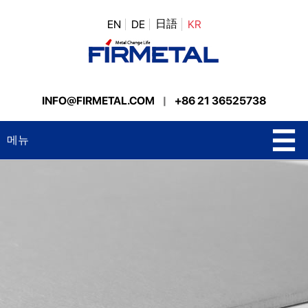
日語
EN
DE
KR
INFO@FIRMETAL.COM
|
+86 21 36525738
메뉴