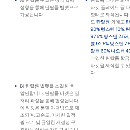
A) 탄탈륨 분말은 정적 압력
탄탈륨 타겟은 회전 
성형을 통해 탄탈륨 빌렛으로
타겟 플레이트 등 
가공됩니다.
형태로 제작됩니다.
도
탄탈륨
외에도
90% 텅스텐 10%
,
97.5% 텅스텐 2.5%
륨 92.5% 텅스텐 7.
탈륨 60% 니오븀 4
다양한 탄탈륨 합
타겟을 제작할 수 
다.
B) 탄탈륨 빌렛을 소결한 후
압연합니다. 탄탈륨 타겟은 열
처리 과정을 통해 형성됩니다.
이 타겟은 분말 야금법으로 제
조되며, 고순도, 미세한 결정
립 크기 및 균일한 재결정 구
조라는 장점을 가지고 있습니