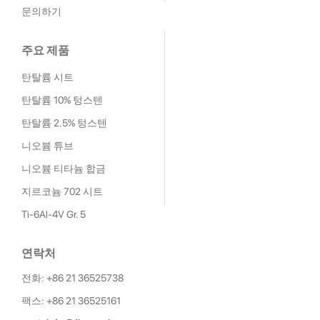
문의하기
주요 제품
탄탈륨 시트
탄탈륨 10% 텅스텐
탄탈륨 2.5% 텅스텐
니오븀 튜브
니오븀 티타늄 합금
지르코늄 702 시트
Ti-6Al-4V Gr. 5
연락처
전화: +86 21 36525738
팩스: +86 21 36525161